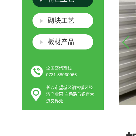
砌块工艺
板材产品
全国咨询热线
0731-88060066
长沙市望城区铜官循环经
济产业园 白杨路与铜官大
道交界处