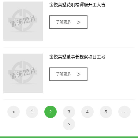
宝悦美墅花明楼谭府开工大吉
>
了解更多
宝悦美墅董事长视察项目工地
>
了解更多
<
1
2
3
4
5
···
>